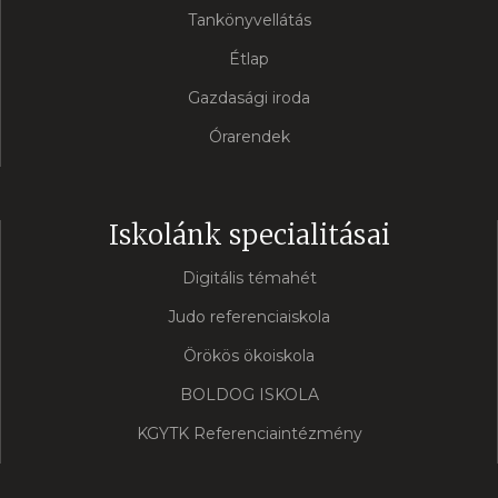
Tankönyvellátás
Étlap
Gazdasági iroda
Órarendek
Iskolánk specialitásai
Digitális témahét
Judo referenciaiskola
Örökös ökoiskola
BOLDOG ISKOLA
KGYTK Referenciaintézmény