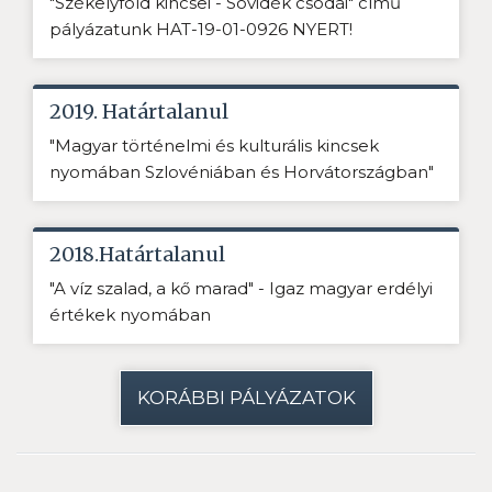
"Székelyföld kincsei - Sóvidék csodái" című
pályázatunk HAT-19-01-0926 NYERT!
2019. Határtalanul
"Magyar történelmi és kulturális kincsek
nyomában Szlovéniában és Horvátországban"
2018.Határtalanul
"A víz szalad, a kő marad" - Igaz magyar erdélyi
értékek nyomában
KORÁBBI PÁLYÁZATOK