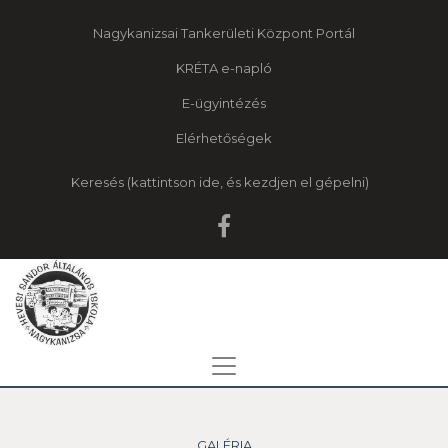
Nagykanizsai Tankerületi Központ Portál
KRÉTA e-napló
E-ügyintézés
Elérhetőségek
Keresés
GALÉRIA