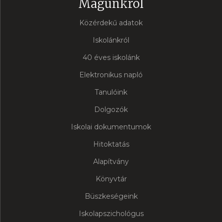
Magunkról
Közérdekű adatok
Iskolánkról
40 éves iskolánk
Elektronikus napló
Tanulóink
Dolgozók
Iskolai dokumentumok
Hitoktatás
Alapítvány
Könyvtár
Büszkeségeink
Iskolapszichológus