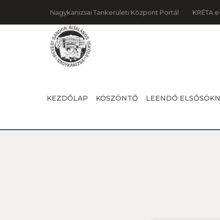
Nagykanizsai Tankerületi Központ Portál
KRÉTA e
KEZDŐLAP
KÖSZÖNTŐ
LEENDŐ ELSŐSÖK