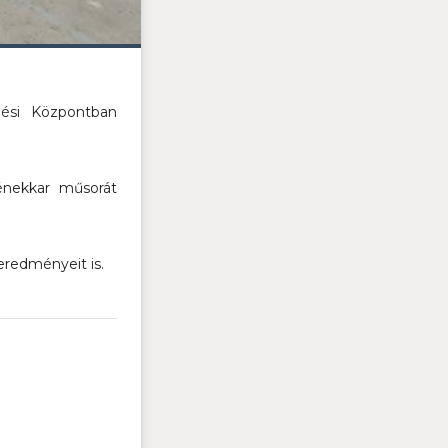
dési Központban
énekkar műsorát
eredményeit is.