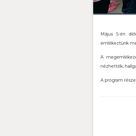
Május 5-én dél
emlékeztünk meg
A megemlékezés
nézhették, hallg
A program részek