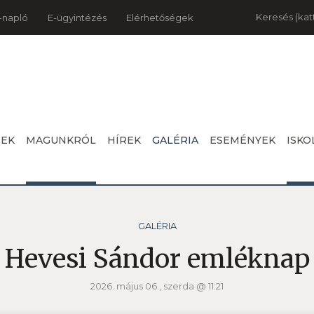
Keresés
-napló
E-ügyintézés
Elérhetőségek
NEK
MAGUNKRÓL
HÍREK
GALÉRIA
ESEMÉNYEK
ISKO
GALÉRIA
Hevesi Sándor emléknap
2026. május 06., szerda @ 11:21