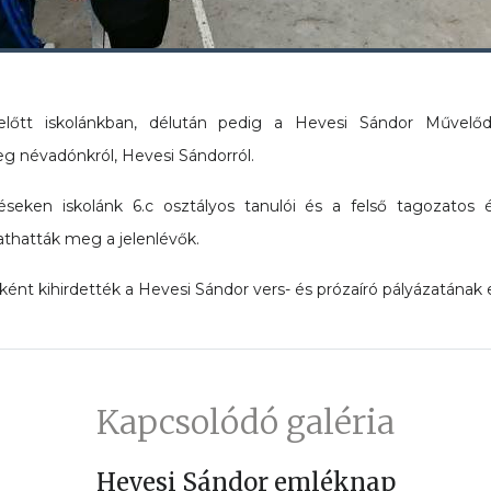
előtt iskolánkban, délután pedig a Hevesi Sándor Művelő
 névadónkról, Hevesi Sándorról.
eken iskolánk 6.c osztályos tanulói és a felső tagozatos 
athatták meg a jelenlévők.
ént kihirdették a Hevesi Sándor vers- és prózaíró pályázatának 
Kapcsolódó galéria
Hevesi Sándor emléknap