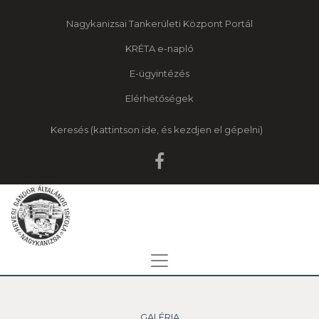
Nagykanizsai Tankerületi Központ Portál
KRÉTA e-napló
E-ügyintézés
Elérhetőségek
Keresés
GALÉRIA