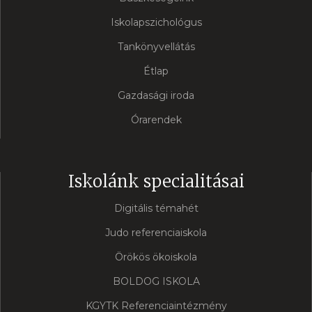
Iskolapszichológus
Tankönyvellátás
Étlap
Gazdasági iroda
Órarendek
Iskolánk specialitásai
Digitális témahét
Judo referenciaiskola
Örökös ökoiskola
BOLDOG ISKOLA
KGYTK Referenciaintézmény