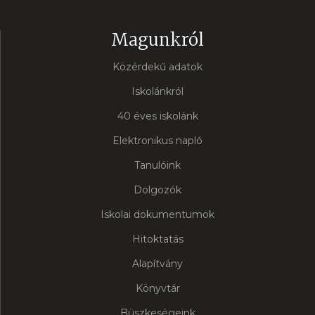
Magunkról
Közérdekű adatok
Iskolánkról
40 éves iskolánk
Elektronikus napló
Tanulóink
Dolgozók
Iskolai dokumentumok
Hitoktatás
Alapítvány
Könyvtár
Büszkeségeink