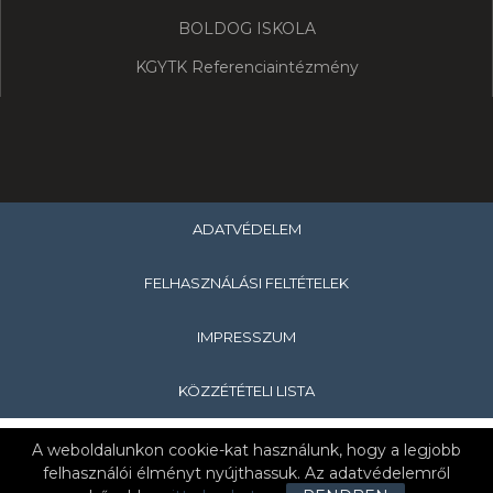
BOLDOG ISKOLA
KGYTK Referenciaintézmény
ADATVÉDELEM
FELHASZNÁLÁSI FELTÉTELEK
IMPRESSZUM
KÖZZÉTÉTELI LISTA
Copyright © 2019 Hevesi Sándor Általános Iskola & Nagykanizsa
A weboldalunkon cookie-kat használunk, hogy a legjobb
felhasználói élményt nyújthassuk. Az adatvédelemről
Tankerületi Központ