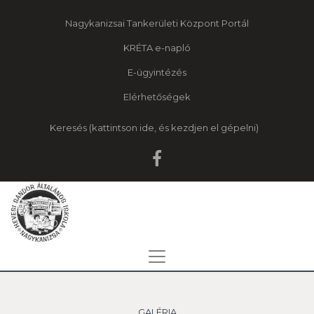
Nagykanizsai Tankerületi Központ Portál
KRÉTA e-napló
E-ügyintézés
Elérhetőségek
Keresés
GALÉRIA