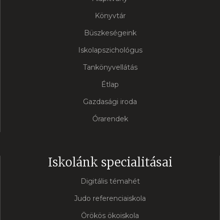
Könyvtár
Büszkeségeink
Iskolapszichológus
Tankönyvellátás
Étlap
Gazdasági iroda
Órarendek
Iskolánk specialitásai
Digitális témahét
Judo referenciaiskola
Örökös ökoiskola