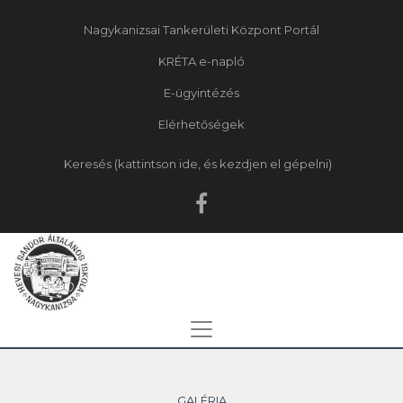
Nagykanizsai Tankerületi Központ Portál
KRÉTA e-napló
E-ügyintézés
Elérhetőségek
Keresés
GALÉRIA