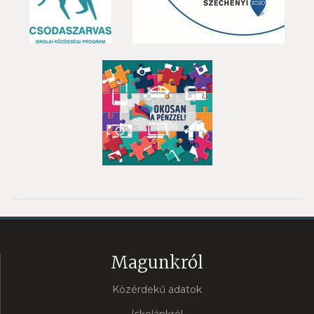
Magunkról
Közérdekű adatok
Iskolánkról