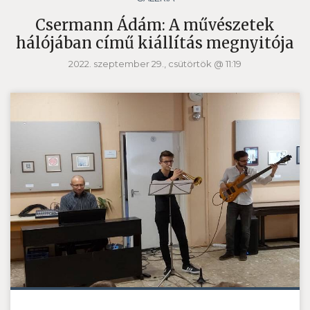
Csermann Ádám: A művészetek
hálójában című kiállítás megnyitója
2022. szeptember 29., csütörtök @ 11:19