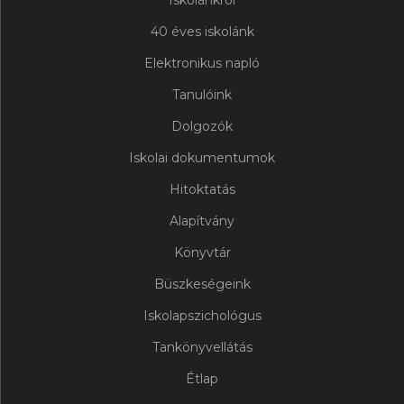
40 éves iskolánk
Elektronikus napló
Tanulóink
Dolgozók
Iskolai dokumentumok
Hitoktatás
Alapítvány
Könyvtár
Büszkeségeink
Iskolapszichológus
Tankönyvellátás
Étlap