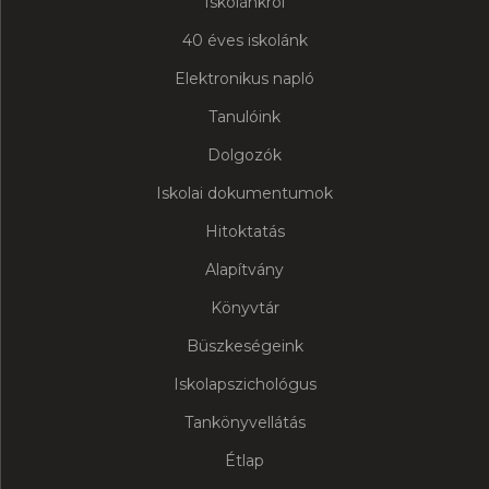
Iskolánkról
40 éves iskolánk
Elektronikus napló
Tanulóink
Dolgozók
Iskolai dokumentumok
Hitoktatás
Alapítvány
Könyvtár
Büszkeségeink
Iskolapszichológus
Tankönyvellátás
Étlap