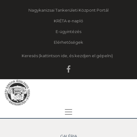
Nagykanizsai Tankerületi Központ Portál
KRÉTA e-napló
E-ügyintézés
Elérhetőségek
Keresés
GALÉRIA