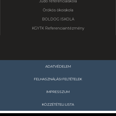
Judo referenciaiskola
Örökös ökoiskola
BOLDOG ISKOLA
KGYTK Referenciaintézmény
ADATVÉDELEM
FELHASZNÁLÁSI FELTÉTELEK
IMPRESSZUM
KÖZZÉTÉTELI LISTA