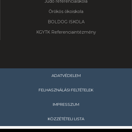
Judo referenciaiskola
Örökös ökoiskola
BOLDOG ISKOLA
KGYTK Referenciaintézmény
ADATVÉDELEM
FELHASZNÁLÁSI FELTÉTELEK
IMPRESSZUM
KÖZZÉTÉTELI LISTA