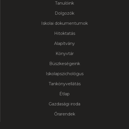
Tanulóink
Dolgozók
Iskolai dokumentumok
Hitoktatás
Alapítvány
Könyvtár
Büszkeségeink
Iskolapszichológus
Tankönyvellátás
Étlap
Gazdasági iroda
Órarendek