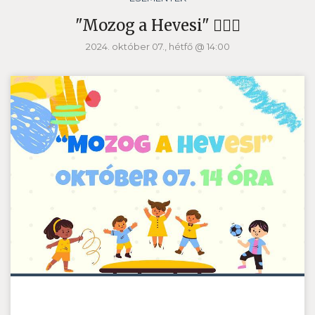
"Mozog a Hevesi" 🏃🏻‍♂️
2024. október 07., hétfő @ 14:00